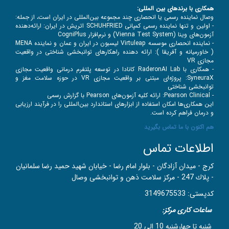
همکاری با برندهای بین‌ المللی:
وصال نماینده رسمی یا انحصاری چند مجموعه بین‌المللی در ایران است، از جمله:
- اولین و تنها نماینده رسمی کمپانی
SCHUHFRIED اتریش در ایران: ارائه‌دهنده
آزمون‌های وینا (Vienna Test System) و نرم‌افزار CogniPlus
- نماینده انحصاری موسسه Virtuleap لیسبون در ایران و عمان و نماینده MENA
( خاورمیانه و آفریقا ): ارائه دهنده راهکارهای توانبخشی شناختی در واقعیت
مجازی VR
- همکاری با RaderonAI Lab کانادا در توسعه پلتفرم درمانی واقعیت مجازی
SyneuraX: پروژه‌ای مبتنی بر واقعیت مجازی VR در حوزه سلامت مغز و
توانبخشی شناختی
- Pearson Clinical: ارائه کلیه آزمون‌های Pearson با گزارش رسمی
این همکاری‌ها امکان استفاده از ابزارهای استاندارد بین‌المللی را در فرآیند ارزیابی
و درمان فراهم کرده است.
هم اکنون با ما تماس بگیرید
اطلاعات تماس
کرج - ميدان آزادگان - بلوار امام رضا - خيابان شهيد حميد رضا سلمانيان
- پلاك 247 - مركز سلامت ذهن و توانبخشی وصال
کدپستی: 3149675533
ساعات کاری مرکز:
شنبه تا چهارشنبه 10 الی 20