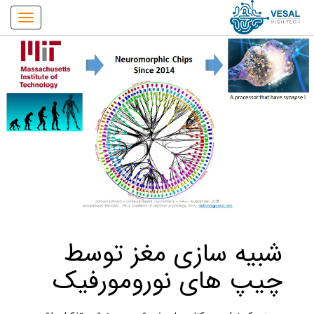
شبیه سازی مغز توسط
چیپ های نورومورفیک