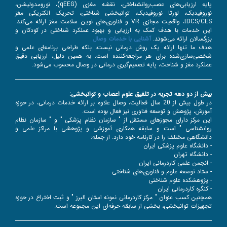
پایه ارزیابی‌های عصب‌روانشناختی، نقشه مغزی (qEEG)، نورومدولیشن،
نوروفیدبک، لورتا نوروفیدبک، توانبخشی شناختی، تحریک الکتریکی مغز
tDCS/CES، واقعیت مجازی VR و فناوری‌های نوین سلامت مغز ارائه می‌کند.
این خدمات با هدف کمک به ارزیابی و بهبود عملکرد شناختی در کودکان و
بزرگسالان ارائه می‌شوند.
آشنایی با خدمات وصال
هدف ما تنها ارائه یک روش درمانی نیست، بلکه طراحی برنامه‌ای علمی و
شخصی‌سازی‌شده برای هر مراجعه‌کننده است. به همین دلیل، ارزیابی دقیق
عملکرد مغز و شناخت، پایه تصمیم‌گیری درمانی در وصال محسوب می‌شود.
بیش از دو دهه تجربه در تلفیق علوم اعصاب و توانبخشی:
در طول بیش از 20 سال فعالیت، وصال علاوه بر ارائه خدمات درمانی، در حوزه
آموزش، پژوهش و توسعه فناوری نیز فعال بوده است.
این مرکز دارای مجوزهای مستقل از " سازمان نظام پزشکی " و " سازمان نظام
روانشناسی " است و سابقه همکاری آموزشی و پژوهشی با مراکز علمی و
دانشگاهی مختلف را در کارنامه خود دارد. از جمله:
- دانشگاه علوم پزشکی ایران
- دانشگاه تهران
- انجمن علمی کاردرمانی ایران
- ستاد توسعه علوم و فناوری‌های شناختی
- پژوهشکده علوم شناختی
- کنگره کاردرمانی ایران
همچنین کسب عنوان " مرکز کاردرمانی نمونه استان البرز " و ثبت اختراع در حوزه
تجهیزات توانبخشی، بخشی از سابقه حرفه‌ای این مجموعه است.