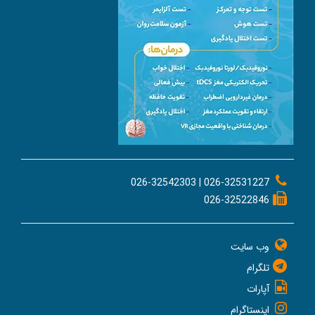
026-32531227 | 026-32542303
026-32522846
وب سایت
تلگرام
آپارات
اینستاگرام