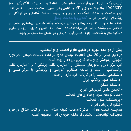
نوروفیدبک، لورتا نوروفیدبک، توانبخشی شناختی، تحریک الکتریکی مغز
tDCS/CES، واقعیت مجازی VR و فناوری‌های نوین سلامت مغز ارائه می‌کند.
این خدمات با هدف کمک به ارزیابی و بهبود عملکرد شناختی در کودکان و
بزرگسالان ارائه می‌شوند.
آشنایی با خدمات وصال
هدف ما تنها ارائه یک روش درمانی نیست، بلکه طراحی برنامه‌ای علمی و
شخصی‌سازی‌شده برای هر مراجعه‌کننده است. به همین دلیل، ارزیابی دقیق
عملکرد مغز و شناخت، پایه تصمیم‌گیری درمانی در وصال محسوب می‌شود.
بیش از دو دهه تجربه در تلفیق علوم اعصاب و توانبخشی:
در طول بیش از 20 سال فعالیت، وصال علاوه بر ارائه خدمات درمانی، در حوزه
آموزش، پژوهش و توسعه فناوری نیز فعال بوده است.
این مرکز دارای مجوزهای مستقل از " سازمان نظام پزشکی " و " سازمان نظام
روانشناسی " است و سابقه همکاری آموزشی و پژوهشی با مراکز علمی و
دانشگاهی مختلف را در کارنامه خود دارد. از جمله:
- دانشگاه علوم پزشکی ایران
- دانشگاه تهران
- انجمن علمی کاردرمانی ایران
- ستاد توسعه علوم و فناوری‌های شناختی
- پژوهشکده علوم شناختی
- کنگره کاردرمانی ایران
همچنین کسب عنوان " مرکز کاردرمانی نمونه استان البرز " و ثبت اختراع در حوزه
تجهیزات توانبخشی، بخشی از سابقه حرفه‌ای این مجموعه است.