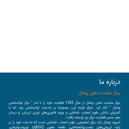
درباره ما
مرکز سلامت ذهن وصال
مرکز سلامت ذهن وصال از سال 1382 فعالیت خود را با نام " مرکز توانبخشی
وصال " آغاز کرد. تمرکز اولیه این مجموعه بر خدمات توانبخشی بود، اما با
گسترش دانش علوم اعصاب شناختی و ورود فناوری‌های نوین ارزیابی و درمان
مغز، مسیر فعالیت مرکز نیز توسعه یافت.
امروزه وصال یک مرکز تخصصی علوم اعصاب شناختی است که خدمات خود را بر
پایه ارزیابی‌های عصب‌روانشناختی، نقشه مغزی (qEEG)، نورومدولیشن،