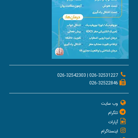
026-32531227 | 026-32542303
026-32522846
وب سایت
تلگرام
آپارات
اینستاگرام