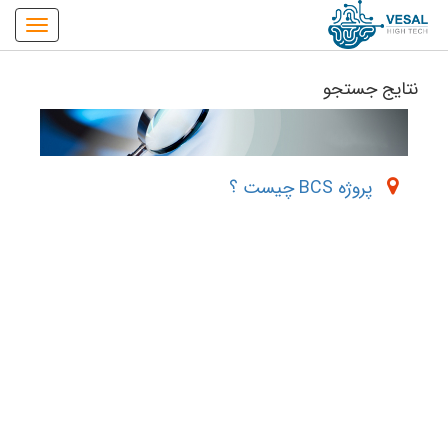
نتایج جستجو
پروژه BCS چیست ؟