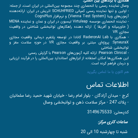
همکاری با برندهای بین‌ المللی:
وصال نماینده رسمی یا انحصاری چند مجموعه بین‌المللی در ایران است، از جمله:
- اولین و تنها نماینده رسمی کمپانی
SCHUHFRIED اتریش در ایران: ارائه‌دهنده
آزمون‌های وینا (Vienna Test System) و نرم‌افزار CogniPlus
- نماینده انحصاری موسسه Virtuleap لیسبون در ایران و عمان و نماینده MENA
( خاورمیانه و آفریقا ): ارائه دهنده راهکارهای توانبخشی شناختی در واقعیت
مجازی VR
- همکاری با RaderonAI Lab کانادا در توسعه پلتفرم درمانی واقعیت مجازی
SyneuraX: پروژه‌ای مبتنی بر واقعیت مجازی VR در حوزه سلامت مغز و
توانبخشی شناختی
- Pearson Clinical: ارائه کلیه آزمون‌های Pearson با گزارش رسمی
این همکاری‌ها امکان استفاده از ابزارهای استاندارد بین‌المللی را در فرآیند ارزیابی
و درمان فراهم کرده است.
هم اکنون با ما تماس بگیرید
اطلاعات تماس
کرج - ميدان آزادگان - بلوار امام رضا - خيابان شهيد حميد رضا سلمانيان
- پلاك 247 - مركز سلامت ذهن و توانبخشی وصال
کدپستی: 3149675533
ساعات کاری مرکز:
شنبه تا چهارشنبه 10 الی 20