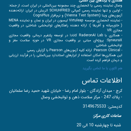
همکاری با برندهای بین‌ المللی:
وصال نماینده رسمی یا انحصاری چند مجموعه بین‌المللی در ایران است، از جمله:
- اولین و تنها نماینده رسمی کمپانی
SCHUHFRIED اتریش در ایران: ارائه‌دهنده
آزمون‌های وینا (Vienna Test System) و نرم‌افزار CogniPlus
- نماینده انحصاری موسسه Virtuleap لیسبون در ایران و عمان و نماینده MENA
( خاورمیانه و آفریقا ): ارائه دهنده راهکارهای توانبخشی شناختی در واقعیت
مجازی VR
- همکاری با RaderonAI Lab کانادا در توسعه پلتفرم درمانی واقعیت مجازی
SyneuraX: پروژه‌ای مبتنی بر واقعیت مجازی VR در حوزه سلامت مغز و
توانبخشی شناختی
- Pearson Clinical: ارائه کلیه آزمون‌های Pearson با گزارش رسمی
این همکاری‌ها امکان استفاده از ابزارهای استاندارد بین‌المللی را در فرآیند ارزیابی
و درمان فراهم کرده است.
هم اکنون با ما تماس بگیرید
اطلاعات تماس
کرج - ميدان آزادگان - بلوار امام رضا - خيابان شهيد حميد رضا سلمانيان
- پلاك 247 - مركز سلامت ذهن و توانبخشی وصال
کدپستی: 3149675533
ساعات کاری مرکز:
شنبه تا چهارشنبه 10 الی 20