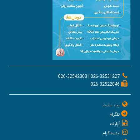
026-32531227 | 026-32542303
026-32522846
وب سایت
تلگرام
آپارات
اینستاگرام