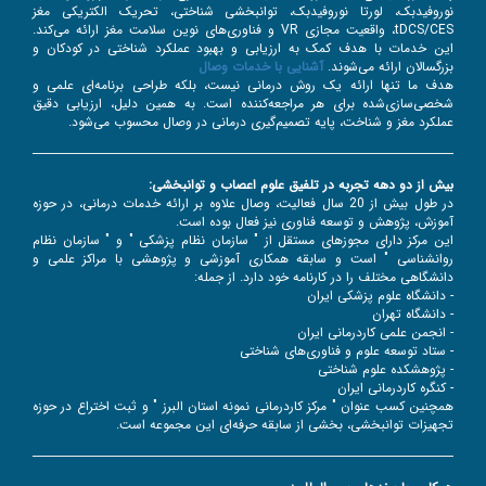
نوروفیدبک، لورتا نوروفیدبک، توانبخشی شناختی، تحریک الکتریکی مغز
tDCS/CES، واقعیت مجازی VR و فناوری‌های نوین سلامت مغز ارائه می‌کند.
این خدمات با هدف کمک به ارزیابی و بهبود عملکرد شناختی در کودکان و
بزرگسالان ارائه می‌شوند.
آشنایی با خدمات وصال
هدف ما تنها ارائه یک روش درمانی نیست، بلکه طراحی برنامه‌ای علمی و
شخصی‌سازی‌شده برای هر مراجعه‌کننده است. به همین دلیل، ارزیابی دقیق
عملکرد مغز و شناخت، پایه تصمیم‌گیری درمانی در وصال محسوب می‌شود.
بیش از دو دهه تجربه در تلفیق علوم اعصاب و توانبخشی:
در طول بیش از 20 سال فعالیت، وصال علاوه بر ارائه خدمات درمانی، در حوزه
آموزش، پژوهش و توسعه فناوری نیز فعال بوده است.
این مرکز دارای مجوزهای مستقل از " سازمان نظام پزشکی " و " سازمان نظام
روانشناسی " است و سابقه همکاری آموزشی و پژوهشی با مراکز علمی و
دانشگاهی مختلف را در کارنامه خود دارد. از جمله:
- دانشگاه علوم پزشکی ایران
- دانشگاه تهران
- انجمن علمی کاردرمانی ایران
- ستاد توسعه علوم و فناوری‌های شناختی
- پژوهشکده علوم شناختی
- کنگره کاردرمانی ایران
همچنین کسب عنوان " مرکز کاردرمانی نمونه استان البرز " و ثبت اختراع در حوزه
تجهیزات توانبخشی، بخشی از سابقه حرفه‌ای این مجموعه است.