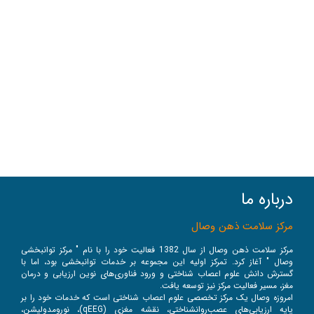
درباره ما
مرکز سلامت ذهن وصال
مرکز سلامت ذهن وصال از سال 1382 فعالیت خود را با نام " مرکز توانبخشی
وصال " آغاز کرد. تمرکز اولیه این مجموعه بر خدمات توانبخشی بود، اما با
گسترش دانش علوم اعصاب شناختی و ورود فناوری‌های نوین ارزیابی و درمان
مغز، مسیر فعالیت مرکز نیز توسعه یافت.
امروزه وصال یک مرکز تخصصی علوم اعصاب شناختی است که خدمات خود را بر
پایه ارزیابی‌های عصب‌روانشناختی، نقشه مغزی (qEEG)، نورومدولیشن،