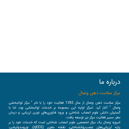
درباره ما
مرکز سلامت ذهن وصال
مرکز سلامت ذهن وصال از سال 1382 فعالیت خود را با نام " مرکز توانبخشی
وصال " آغاز کرد. تمرکز اولیه این مجموعه بر خدمات توانبخشی بود، اما با
گسترش دانش علوم اعصاب شناختی و ورود فناوری‌های نوین ارزیابی و درمان
مغز، مسیر فعالیت مرکز نیز توسعه یافت.
امروزه وصال یک مرکز تخصصی علوم اعصاب شناختی است که خدمات خود را بر
پایه ارزیابی‌های عصب‌روانشناختی، نقشه مغزی (qEEG)، نورومدولیشن،