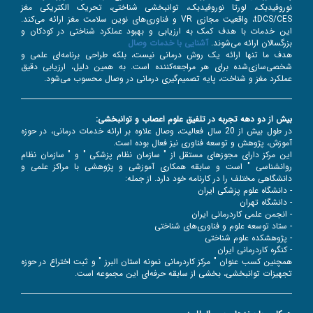
نوروفیدبک، لورتا نوروفیدبک، توانبخشی شناختی، تحریک الکتریکی مغز
tDCS/CES، واقعیت مجازی VR و فناوری‌های نوین سلامت مغز ارائه می‌کند.
این خدمات با هدف کمک به ارزیابی و بهبود عملکرد شناختی در کودکان و
بزرگسالان ارائه می‌شوند.
آشنایی با خدمات وصال
هدف ما تنها ارائه یک روش درمانی نیست، بلکه طراحی برنامه‌ای علمی و
شخصی‌سازی‌شده برای هر مراجعه‌کننده است. به همین دلیل، ارزیابی دقیق
عملکرد مغز و شناخت، پایه تصمیم‌گیری درمانی در وصال محسوب می‌شود.
بیش از دو دهه تجربه در تلفیق علوم اعصاب و توانبخشی:
در طول بیش از 20 سال فعالیت، وصال علاوه بر ارائه خدمات درمانی، در حوزه
آموزش، پژوهش و توسعه فناوری نیز فعال بوده است.
این مرکز دارای مجوزهای مستقل از " سازمان نظام پزشکی " و " سازمان نظام
روانشناسی " است و سابقه همکاری آموزشی و پژوهشی با مراکز علمی و
دانشگاهی مختلف را در کارنامه خود دارد. از جمله:
- دانشگاه علوم پزشکی ایران
- دانشگاه تهران
- انجمن علمی کاردرمانی ایران
- ستاد توسعه علوم و فناوری‌های شناختی
- پژوهشکده علوم شناختی
- کنگره کاردرمانی ایران
همچنین کسب عنوان " مرکز کاردرمانی نمونه استان البرز " و ثبت اختراع در حوزه
تجهیزات توانبخشی، بخشی از سابقه حرفه‌ای این مجموعه است.