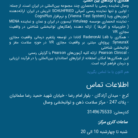
همکاری با برندهای بین‌ المللی:
وصال نماینده رسمی یا انحصاری چند مجموعه بین‌المللی در ایران است، از جمله:
- اولین و تنها نماینده رسمی کمپانی
SCHUHFRIED اتریش در ایران: ارائه‌دهنده
آزمون‌های وینا (Vienna Test System) و نرم‌افزار CogniPlus
- نماینده انحصاری موسسه Virtuleap لیسبون در ایران و عمان و نماینده MENA
( خاورمیانه و آفریقا ): ارائه دهنده راهکارهای توانبخشی شناختی در واقعیت
مجازی VR
- همکاری با RaderonAI Lab کانادا در توسعه پلتفرم درمانی واقعیت مجازی
SyneuraX: پروژه‌ای مبتنی بر واقعیت مجازی VR در حوزه سلامت مغز و
توانبخشی شناختی
- Pearson Clinical: ارائه کلیه آزمون‌های Pearson با گزارش رسمی
این همکاری‌ها امکان استفاده از ابزارهای استاندارد بین‌المللی را در فرآیند ارزیابی
و درمان فراهم کرده است.
هم اکنون با ما تماس بگیرید
اطلاعات تماس
کرج - ميدان آزادگان - بلوار امام رضا - خيابان شهيد حميد رضا سلمانيان
- پلاك 247 - مركز سلامت ذهن و توانبخشی وصال
کدپستی: 3149675533
ساعات کاری مرکز:
شنبه تا چهارشنبه 10 الی 20