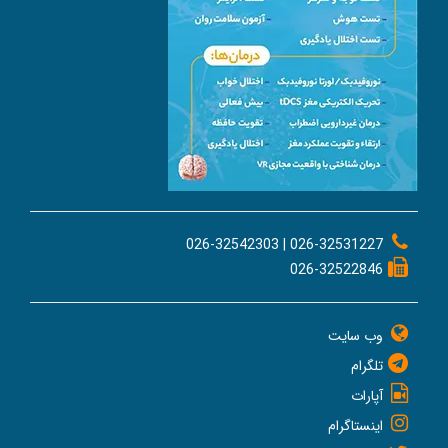
026-32531227 | 026-32542303
026-32522846
وب سایت
تلگرام
آپارات
اینستاگرام