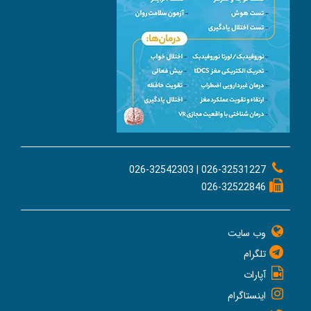
026-32531227 | 026-32542303
026-32522846
وب سایت
تلگرام
آپارات
اینستاگرام