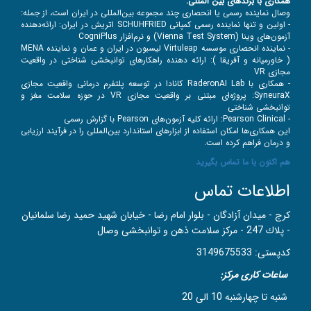
همکاری با برندهای بین‌ المللی:
وصال نماینده رسمی یا انحصاری چند مجموعه بین‌المللی در ایران است، از جمله:
- اولین و تنها نماینده رسمی کمپانی
SCHUHFRIED اتریش در ایران: ارائه‌دهنده
آزمون‌های وینا (Vienna Test System) و نرم‌افزار CogniPlus
- نماینده انحصاری موسسه Virtuleap لیسبون در ایران و عمان و نماینده MENA
( خاورمیانه و آفریقا ): ارائه دهنده راهکارهای توانبخشی شناختی در واقعیت
مجازی VR
- همکاری با RaderonAI Lab کانادا در توسعه پلتفرم درمانی واقعیت مجازی
SyneuraX: پروژه‌ای مبتنی بر واقعیت مجازی VR در حوزه سلامت مغز و
توانبخشی شناختی
- Pearson Clinical: ارائه کلیه آزمون‌های Pearson با گزارش رسمی
این همکاری‌ها امکان استفاده از ابزارهای استاندارد بین‌المللی را در فرآیند ارزیابی
و درمان فراهم کرده است.
هم اکنون با ما تماس بگیرید
اطلاعات تماس
کرج - ميدان آزادگان - بلوار امام رضا - خيابان شهيد حميد رضا سلمانيان
- پلاك 247 - مركز سلامت ذهن و توانبخشی وصال
کدپستی: 3149675533
ساعات کاری مرکز:
شنبه تا چهارشنبه 10 الی 20