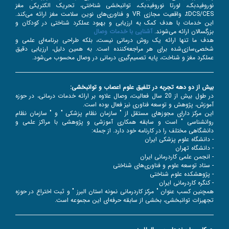
نوروفیدبک، لورتا نوروفیدبک، توانبخشی شناختی، تحریک الکتریکی مغز
tDCS/CES، واقعیت مجازی VR و فناوری‌های نوین سلامت مغز ارائه می‌کند.
این خدمات با هدف کمک به ارزیابی و بهبود عملکرد شناختی در کودکان و
بزرگسالان ارائه می‌شوند.
آشنایی با خدمات وصال
هدف ما تنها ارائه یک روش درمانی نیست، بلکه طراحی برنامه‌ای علمی و
شخصی‌سازی‌شده برای هر مراجعه‌کننده است. به همین دلیل، ارزیابی دقیق
عملکرد مغز و شناخت، پایه تصمیم‌گیری درمانی در وصال محسوب می‌شود.
بیش از دو دهه تجربه در تلفیق علوم اعصاب و توانبخشی:
در طول بیش از 20 سال فعالیت، وصال علاوه بر ارائه خدمات درمانی، در حوزه
آموزش، پژوهش و توسعه فناوری نیز فعال بوده است.
این مرکز دارای مجوزهای مستقل از " سازمان نظام پزشکی " و " سازمان نظام
روانشناسی " است و سابقه همکاری آموزشی و پژوهشی با مراکز علمی و
دانشگاهی مختلف را در کارنامه خود دارد. از جمله:
- دانشگاه علوم پزشکی ایران
- دانشگاه تهران
- انجمن علمی کاردرمانی ایران
- ستاد توسعه علوم و فناوری‌های شناختی
- پژوهشکده علوم شناختی
- کنگره کاردرمانی ایران
همچنین کسب عنوان " مرکز کاردرمانی نمونه استان البرز " و ثبت اختراع در حوزه
تجهیزات توانبخشی، بخشی از سابقه حرفه‌ای این مجموعه است.