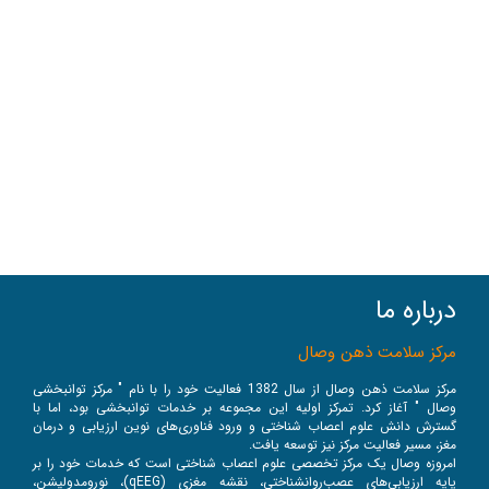
درباره ما
مرکز سلامت ذهن وصال
مرکز سلامت ذهن وصال از سال 1382 فعالیت خود را با نام " مرکز توانبخشی
وصال " آغاز کرد. تمرکز اولیه این مجموعه بر خدمات توانبخشی بود، اما با
گسترش دانش علوم اعصاب شناختی و ورود فناوری‌های نوین ارزیابی و درمان
مغز، مسیر فعالیت مرکز نیز توسعه یافت.
امروزه وصال یک مرکز تخصصی علوم اعصاب شناختی است که خدمات خود را بر
پایه ارزیابی‌های عصب‌روانشناختی، نقشه مغزی (qEEG)، نورومدولیشن،