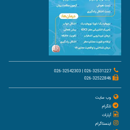
026-32531227 | 026-32542303
026-32522846
وب سایت
تلگرام
آپارات
اینستاگرام