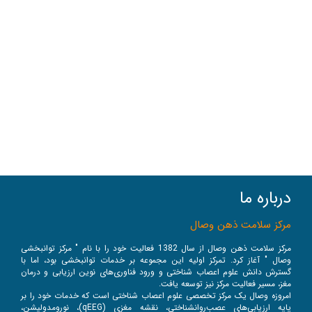
درباره ما
مرکز سلامت ذهن وصال
مرکز سلامت ذهن وصال از سال 1382 فعالیت خود را با نام " مرکز توانبخشی
وصال " آغاز کرد. تمرکز اولیه این مجموعه بر خدمات توانبخشی بود، اما با
گسترش دانش علوم اعصاب شناختی و ورود فناوری‌های نوین ارزیابی و درمان
مغز، مسیر فعالیت مرکز نیز توسعه یافت.
امروزه وصال یک مرکز تخصصی علوم اعصاب شناختی است که خدمات خود را بر
پایه ارزیابی‌های عصب‌روانشناختی، نقشه مغزی (qEEG)، نورومدولیشن،