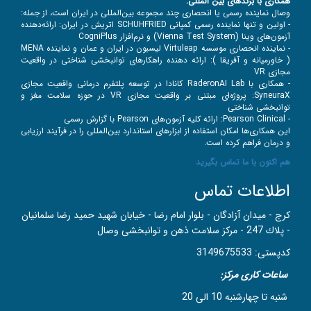
همکاری با برندهای بین‌ المللی:
وصال نماینده رسمی یا انحصاری چند مجموعه بین‌المللی در ایران است، از جمله:
- اولین و تنها نماینده رسمی کمپانی
SCHUHFRIED اتریش در ایران: ارائه‌دهنده
آزمون‌های وینا (Vienna Test System) و نرم‌افزار CogniPlus
- نماینده انحصاری موسسه Virtuleap لیسبون در ایران و عمان و نماینده MENA
( خاورمیانه و آفریقا ): ارائه دهنده راهکارهای توانبخشی شناختی در واقعیت
مجازی VR
- همکاری با RaderonAI Lab کانادا در توسعه پلتفرم درمانی واقعیت مجازی
SyneuraX: پروژه‌ای مبتنی بر واقعیت مجازی VR در حوزه سلامت مغز و
توانبخشی شناختی
- Pearson Clinical: ارائه کلیه آزمون‌های Pearson با گزارش رسمی
این همکاری‌ها امکان استفاده از ابزارهای استاندارد بین‌المللی را در فرآیند ارزیابی
و درمان فراهم کرده است.
هم اکنون با ما تماس بگیرید
اطلاعات تماس
کرج - ميدان آزادگان - بلوار امام رضا - خيابان شهيد حميد رضا سلمانيان
- پلاك 247 - مركز سلامت ذهن و توانبخشی وصال
کدپستی: 3149675533
ساعات کاری مرکز:
شنبه تا چهارشنبه 10 الی 20