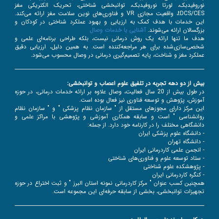
نوروفیدبک، لورتا نوروفیدبک، توانبخشی شناختی، تحریک الکتریکی مغز
tDCS/CES، واقعیت مجازی VR و فناوری‌های نوین سلامت مغز ارائه می‌کند.
این خدمات با هدف کمک به ارزیابی و بهبود عملکرد شناختی در کودکان و
بزرگسالان ارائه می‌شوند.
آشنایی با خدمات وصال
هدف ما تنها ارائه یک روش درمانی نیست، بلکه طراحی برنامه‌ای علمی و
شخصی‌سازی‌شده برای هر مراجعه‌کننده است. به همین دلیل، ارزیابی دقیق
عملکرد مغز و شناخت، پایه تصمیم‌گیری درمانی در وصال محسوب می‌شود.
بیش از دو دهه تجربه در تلفیق علوم اعصاب و توانبخشی:
در طول بیش از 20 سال فعالیت، وصال علاوه بر ارائه خدمات درمانی، در حوزه
آموزش، پژوهش و توسعه فناوری نیز فعال بوده است.
این مرکز دارای مجوزهای مستقل از " سازمان نظام پزشکی " و " سازمان نظام
روانشناسی " است و سابقه همکاری آموزشی و پژوهشی با مراکز علمی و
دانشگاهی مختلف را در کارنامه خود دارد. از جمله:
- دانشگاه علوم پزشکی ایران
- دانشگاه تهران
- انجمن علمی کاردرمانی ایران
- ستاد توسعه علوم و فناوری‌های شناختی
- پژوهشکده علوم شناختی
- کنگره کاردرمانی ایران
همچنین کسب عنوان " مرکز کاردرمانی نمونه استان البرز " و ثبت اختراع در حوزه
تجهیزات توانبخشی، بخشی از سابقه حرفه‌ای این مجموعه است.